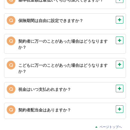
※被保険者となられるお子さまの出産予定日が140日以内であれ
ば、出生前加入特則を適用してご契約いただくことができます。
基準祝金額50万円から、10万円単位で設定いただけま
す。
保険期間は自由に設定できますか？
※お申込みの内容によってはご加入できない場合もあります。
いいえ、保険期間は22歳満期(被保険者)のみとなります。
契約者に万一のことがあった場合はどうなります
か？
ご契約者が死亡または高度障害状態になられたときに
は、養育年金を保険期間満了まで毎年お支払いします。
こどもに万一のことがあった場合はどうなります
養育年金の金額は、基準祝金額の50％相当額です。
か？
養育年金が支払われたとき、またはご契約者が責任開始
お子さまが不慮の事故から180日以内に死亡されたとき、
期以後に発生した不慮の事故による傷害を直接の原因と
または所定の感染症により死亡されたときは災害死亡保
して、その事故の日から起算して180日以内に所定の身体
祝金はいつ支払われますか？
険金を、病気などそれ以外で死亡されたときは死亡給付
障害の状態になられたときは、以後の保険料のお払込み
金をお受け取りいただけます。
が免除されます。
祝金はつぎの場合にお支払いいたします。
・被保険者（お子さま）がつぎの満年齢に達した直後の2
契約者配当金はありますか？
月1日に生存されているとき、基準祝金額につぎの割合を
乗じて得た祝金をお支払いいたします。
当社のこども保険は、5年ごと利差配当付こども保険で
ページトップへ