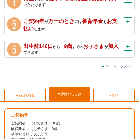
いただけます
お子さまの進学時期にあわせて、教育資金として使える
ご契約者
万一のとき
養育年金
お支
が
には
を
「祝金」が支払われますので、計画的に教育資金の準備が
払い
します
できます。
ご契約者が亡くなられた場合や、高度障害状態になられた
出生前140日
9歳
お子さま
加入
から、
までの
が
場合に、毎年支払われる養育年金を、お子さまの教育費や
できます
生活費にあてることができます。
お子さまの出生予定日の140日前からご加入いただくことが
ページトップへ
できます（出生前加入特則）。この場合、出生前にご契約
者が亡くなられても養育年金をお支払いします。
保障のしくみ
商品の特徴
Q&A
ご契約例
ご契約者：（お父さま）30歳
被保険者：（お子さま）0歳
基準祝金額：100万円