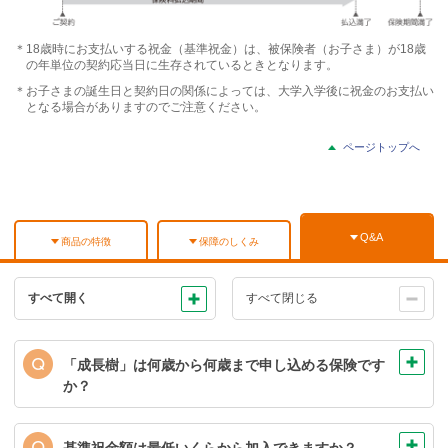
＊18歳時にお支払いする祝金（基準祝金）は、被保険者（お子さま）が18歳
の年単位の契約応当日に生存されているときとなります。
＊お子さまの誕生日と契約日の関係によっては、大学入学後に祝金のお支払い
となる場合がありますのでご注意ください。
ページトップへ
Q&A
商品の特徴
保障のしくみ
すべて開く
すべて閉じる
「成長樹」は何歳から何歳まで申し込める保険です
か？
※
被保険者（お子さま）は0歳から9歳まで
、契約者は18
歳から60歳までです。
基準祝金額は最低いくらから加入できますか？