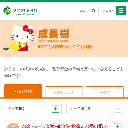
メニュー
検索
5年ごと利差配当付こども保険
お子さまの将来のために、教育資金の準備と万一にそなえるこども
保険です。
商品の特徴
保障のしくみ
Q&A
すべて開く
すべて閉じる
お金
進学
時期
祝金
お受け取り
がかかる
の
に
を