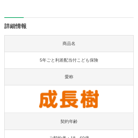
す。
契約日における被保険者(お子
・責任準備金等の運用益が当社の予定した運用益をこえ
被保険者(お子さ
さま)の契約年齢
た場合に、ご契約後5年ごとに契約者配当金をお支払いし
ま)の満年齢
ます。
0～3歳
4～9歳
詳細情報
・契約者配当金は今後のお支払いをお約束するものでは
なく、また、運用実績等によって変動（増減）し、お支
5歳10か月
20%
(なし)
払いできないこともあります。
商品名
11歳10か月
30%
30%
5年ごと利差配当付こども保険
14歳10か月
50%
50%
・被保険者（お子さま）が18歳の年単位の契約応当日に
愛称
生存されているとき、基準祝金額をお支払いいたしま
す。
契約年齢
ご契約者：18～60歳