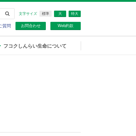
文字サイズ
標準
大
特大
ご質問
お問合わせ
Web約款
フコクしんらい生命について