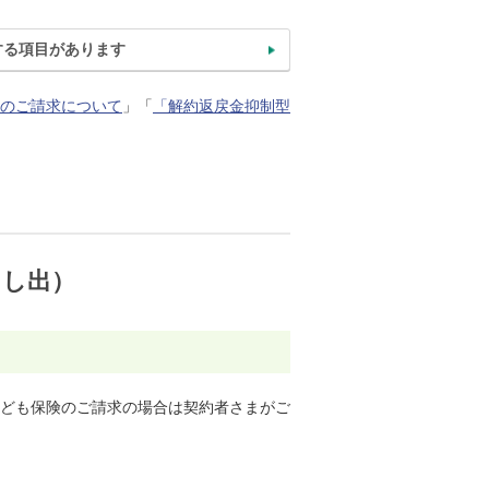
する項目があります
のご請求について
」「
「解約返戻金抑制型
申し出）
ども保険のご請求の場合は契約者さまがご