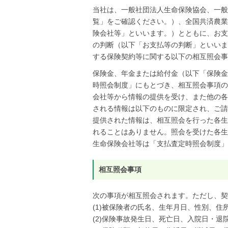
当社は、一般社団法人生命保険協会、一般
覧」をご確認ください。）、全国共済農業
険会社等」といいます。）とともに、お支
の判断（以下「お支払等の判断」といいま
する保険契約等に関する以下の相互照会事
保険金、年金または給付金（以下「保険金
時照会制度」にもとづき、相互照会事項の
会社等から情報の提供を受け、また他の各
される情報は以下のものに限定され、ご請
提供された情報は、相互照会を行った各生
れることはありません。照会を受けた各生
生命保険会社等は「支払査定時照会制度」
相互照会事項
次の事項が相互照会されます。ただし、契
(1)被保険者の氏名、生年月日、性別、
(2)保険事故発生日、死亡日、入院日・