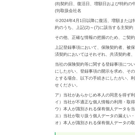
(8)契約日、復活日、増額日および特約の
(9)取扱会社名
※2024年4月1日以降に復活、増額ま
約のうち、上記(2)～(7)に該当する主契
その他、正確な情報の把握のため、ご契約
上記登録事項において、保険契約者、被保
済契約においてはそれぞれ、共済契約者、
当社の保険契約等に関する登録事項につい
にしたがい、登録事項の開示を求め、その
とする場合、以下の手続きにしたがい、利
せください。
ア）当社があらかじめ本人の同意を得ず利
イ）当社が不適正な個人情報の利用・取得
ウ）本人が識別される保有個人データを当
エ）当社が取り扱う個人データの漏えい・
オ）本人が識別される保有個人データの取