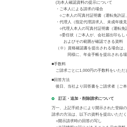
(3)本人確認資料の提示について
・ご本人による請求の場合
○ご本人の写真付証明書（運転免許証
・代理人（指定代理請求人、未成年後見
○代理人本人の写真付証明書（運転免
○委任状（ご本人が、会社届出印もし
およびその範囲が確認できる資料
（※）資格確認書を提出される場合は
同様に、年金手帳を提出される
■手数料
ご請求ごとに1,000円の手数料をいただ
■回答方法
後日、当社より回答書をご請求者［ご本
訂正・追加・削除請求について
万一、上記手続きにより開示された登録の
請求の方法は、以下の資料を提出いただく
○開示請求時の回答の写し