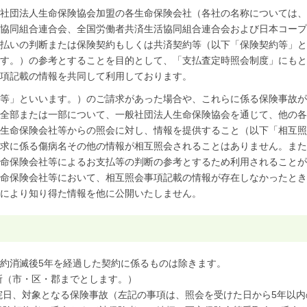
社団法人生命保険協会加盟の各生命保険会社（各社の名称については、
協同組合連合会、全国労働者共済生活協同組合連合会および日本コープ
払いの判断または保険契約もしくは共済契約等（以下「保険契約等」と
す。）の参考とすることを目的として、「支払査定時照会制度」にもと
項記載の情報を共同して利用しております。
等」といいます。）のご請求があった場合や、これらに係る保険事故が
全部または一部について、一般社団法人生命保険協会を通じて、他の各
生命保険会社等からの照会に対し、情報を提供すること（以下「相互照
求に係る傷病名その他の情報が相互照会されることはありません。また
命保険会社等によるお支払等の判断の参考とするため利用されることが
命保険会社等において、相互照会事項記載の情報が存在しなかったとき
により知り得た情報を他に公開いたしません。
約消滅後5年を経過した契約に係るものは除きます。
住所（市・区・郡までとします。）
退院日、対象となる保険事故（左記の事項は、照会を受けた日から5年以