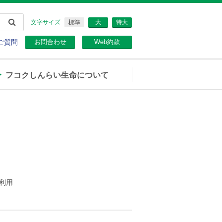
文字サイズ
標準
大
特大
ご質問
お問合わせ
Web約款
フコクしんらい生命について
利用