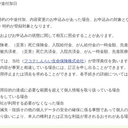
中途付加日
たは特約の中途付加、内容変更のお申込みがあった場合、お申込みの対象
約・特約が登録対象となります。
およびお申込みの状態に関して相互に照会することがあります。
険者、（災害）死亡保険金、入院給付金、がん給付金の一時金額、先進
被共済者、（災害）死亡共済金、入院共済金、がん一時金額、先進医療
ては、当社（
フコクしんらい生命保険株式会社
）が管理責任を負います
内容が事実と相違している場合には、訂正を申し出ることができます。
用停止または消去を求めることができます。各手続きの詳細については
用目的の達成に必要な範囲を超えて個人情報を取り扱っている場合
をしている場合
社が利用する必要がなくなった場合
滅失・毀損その他の個人データの安全の確保に係る事態であって個人の
り扱いにより、本人の権利または正当な利益が害されるおそれがある場